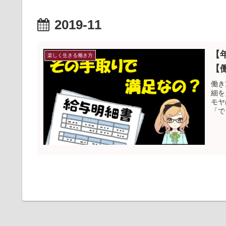
2019-11
【
楽しく生きる働き方
【
働き
細を
モヤ
「で