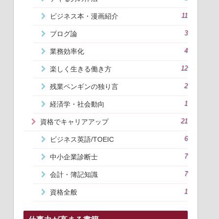
ビジネス本・漫画紹介
11
ブログ論
3
業務効率化
4
楽しく生きる働き方
12
残業ペンギンの独り言
2
経済学・社会動向
1
資格でキャリアアップ
21
ビジネス英語/TOEIC
6
中小企業診断士
7
会計・簿記知識
7
資格全般
1