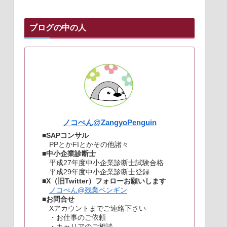
ブログの中の人
ノコぺん@ZangyoPenguin
■
SAPコンサル
PPとかFIとかその他諸々
■
中小企業診断士
平成27年度中小企業診断士試験合格
平成29年度中小企業診断士登録
■
X（旧Twitter）フォローお願いします
ノコぺん@残業ペンギン
■
お問合せ
Xアカウントまでご連絡下さい
・お仕事のご依頼
・キャリアのご相談