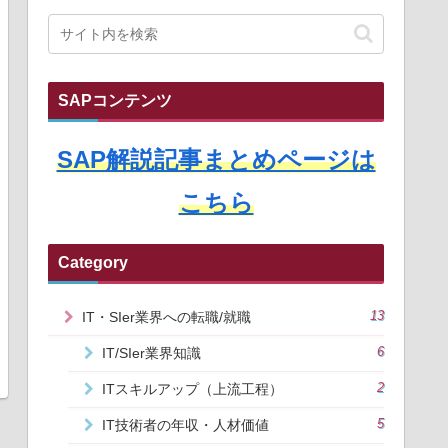
SAPコンテンツ
SAP解説記事まとめページは
こちら
Category
IT・SIer業界への転職/就職
13
IT/SIer業界知識
6
ITスキルアップ（上流工程）
2
IT技術者の年収・人材価値
5