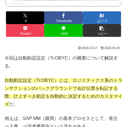
X
Facebook
はてブ
Pocket
LINE
コピー
2020.10.17
2023.03.24
今回は自動勘定設定（Tr:OBYC）の概要について解説す
る。
自動勘定設定（Tr:OBYC）とは、ロジスティクス系のトラ
ンザクションのバックグラウンドで会計伝票を転記する
際、計上すべき勘定を自動的に決定するためのカスタマイ
ズ
だ。
例えば、SAP MM（購買）の基本プロセスとして、発注
⇒入庫 ⇒請求書照合という流れがある。