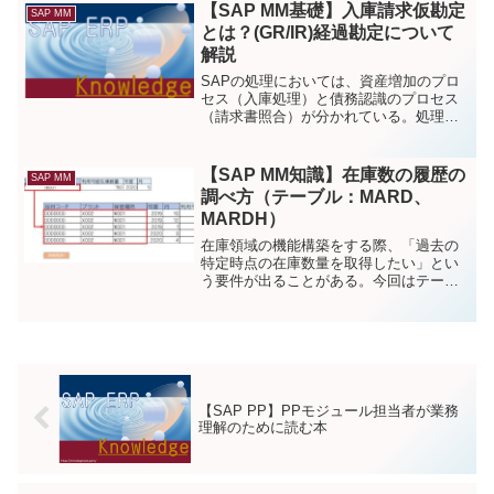
と、一覧の表示方法を制御することがで
【SAP MM基礎】入庫請求仮勘定
SAP MM
きる。今回は「照会タイプ」のカスタマ
とは？(GR/IR)経過勘定について
イズについて解説する。
解説
SAPの処理においては、資産増加のプロ
セス（入庫処理）と債務認識のプロセス
（請求書照合）が分かれている。処理ト
ランザクションが分かれている以上、仕
訳も2段階で記述する必要がある。よっ
て、「入庫請求仮勘定」という一時的に
【SAP MM知識】在庫数の履歴の
SAP MM
両者をつなぐ（経過させる）ための勘定
調べ方（テーブル：MARD、
を作り、入庫と請求書照合を橋渡しす
MARDH）
る。
在庫領域の機能構築をする際、「過去の
特定時点の在庫数量を取得したい」とい
う要件が出ることがある。今回はテーブ
ルMARD（保管場所在庫）および
MARDH（保管場所在庫の履歴）の特徴に
ついて説明し、そういった要件への対応
方法について整理する。
【SAP PP】PPモジュール担当者が業務
理解のために読む本