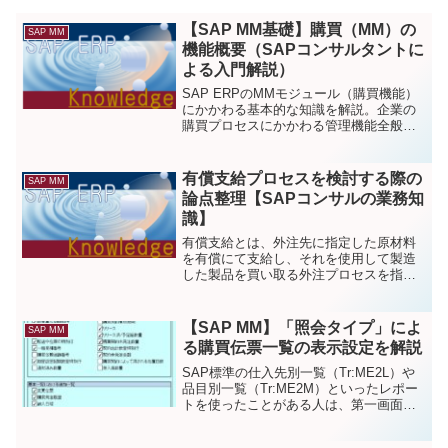
【SAP MM基礎】購買（MM）の
SAP MM
機能概要（SAPコンサルタントに
よる入門解説）
SAP ERPのMMモジュール（購買機能）
にかかわる基本的な知識を解説。企業の
購買プロセスにかかわる管理機能全般を
備えるのがSAPのMMモジュール。具体
的には、仕入先企業に対する発注を処理
し、物品が届いたら入庫および債務を計
有償支給プロセスを検討する際の
SAP MM
上するといった処理がSAP MMではカバ
論点整理【SAPコンサルの業務知
ーされている。
識】
有償支給とは、外注先に指定した原材料
を有償にて支給し、それを使用して製造
した製品を買い取る外注プロセスを指
す。 SAP MM領域の外注管理の要件定義
を行う際に、有償支給のソリューション
をどうするかというのはほぼ必ず重要な
【SAP MM】「照会タイプ」によ
SAP MM
論点となる。今回はSAPコンサルとして
る購買伝票一覧の表示設定を解説
有償支給機能の要件定義の時に踏まえて
おくべき論点をまとめていく。
SAP標準の仕入先別一覧（Tr:ME2L）や
品目別一覧（Tr:ME2M）といったレポー
トを使ったことがある人は、第一画面で
「照会タイプ」という項目を目にしたこ
とがあるはずだ。この照会タイプを使う