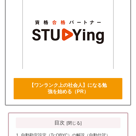
【ワンランク上の社会人】になる勉
強を始める（PR）
目次
自動勘定設定（Tr:OBYC）の解説（自動仕訳）