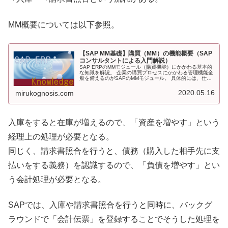
MM概要については以下参照。
【SAP MM基礎】購買（MM）の機能概要（SAP
コンサルタントによる入門解説）
SAP ERPのMMモジュール（購買機能）にかかわる基本的
な知識を解説。 企業の購買プロセスにかかわる管理機能全
般を備えるのがSAPのMMモジュール。 具体的には、仕入
先企業に対する発注を処理し、物品が届いたら入庫および
債務を計上するといった処理がSAP MMではカバーされて
2020.05.16
mirukognosis.com
いる。
入庫をすると在庫が増えるので、「資産を増やす」という
経理上の処理が必要となる。
同じく、請求書照合を行うと、債務（購入した相手先に支
払いをする義務）を認識するので、「負債を増やす」とい
う会計処理が必要となる。
SAPでは、入庫や請求書照合を行うと同時に、バックグ
ラウンドで「会計伝票」を登録することでそうした処理を