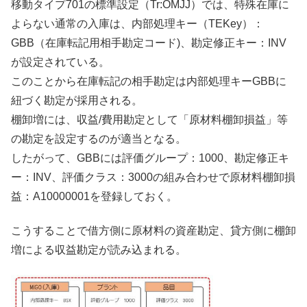
移動タイプ701の標準設定（Tr:OMJJ）では、特殊在庫に
よらない通常の入庫は、内部処理キー（TEKey）：
GBB（在庫転記用相手勘定コード)、勘定修正キー：INV
が設定されている。
このことから在庫転記の相手勘定は内部処理キーGBBに
紐づく勘定が採用される。
棚卸増には、収益/費用勘定として「原材料棚卸損益」等
の勘定を設定するのが適当となる。
したがって、GBBには評価グループ：1000、勘定修正キ
ー：INV、評価クラス：3000の組み合わせで原材料棚卸損
益：A10000001を登録しておく。
こうすることで借方側に原材料の資産勘定、貸方側に棚卸
増による収益勘定が読み込まれる。