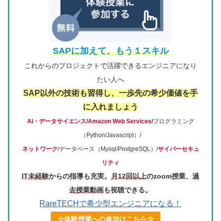
SAPに加えて、もう１スキル
これからのプロジェクト
で
活躍できるエンジニア
になり
たい
人へ
SAP以外の技術も習得し、一歩先の希少価値を手
に入れましょう
AI・データサイエンス
/
Amazon Web Services
/
プログラミング
（Python/Javascript）/
ネットワーク
/データベース（Mysql/PostgreSQL）/
サイバーセキュ
リティ
IT未経験
からの指導も充実。
月12回以上
のzoom授業、
過
去授業動画
も視聴できる。
RareTECHで希少型エンジニアになる！
☆体験授業への参加はこちら☆