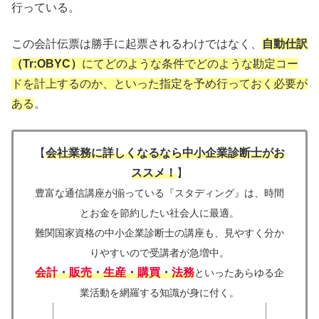
行っている。
この会計伝票は勝手に起票されるわけではなく、
自動仕訳
（Tr:OBYC）
にてどのような条件でどのような勘定コー
ドを計上するのか、といった指定を予め行っておく必要が
ある
。
【
会社業務に詳しくなるなら中小企業診断士がお
ススメ！
】
豊富な通信講座が揃っている『スタディング』は、
時間
とお金を節約したい社会人に最適。
難関国家資格の中小企業診断士の講座も、見やすく分か
りやすいので受講者が急増中。
会計
・
販売
・
生産
・
購買
・
法務
といったあらゆる企
業活動を網羅する知識が身に付く。