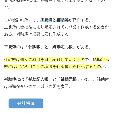
貸借対照表や損益計算書を作成する上で基礎となるもの
だ。
この会計帳簿には、
主要簿
と
補助簿
が存在する。
主要簿は会社法により規定されており必ず作成する必要が
ある。補助簿は必要に応じ作成する。
主要簿には「仕訳帳」と「総勘定元帳」
がある。
仕訳帳は個々の取引を日々記録していくもの
で、
総勘定元
帳には勘定科目ごとの増減を仕訳帳から転記するもの
だ。
補助簿には「補助記入帳」と「補助元帳」
がある。補助簿
は種類が多いので、以下の図を参照。