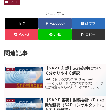
SAP FI
シェアする
X
Facebook
はてブ
Pocket
LINE
コピー
関連記事
【SAP FI知識】支払条件につい
SAP FI
て分かりやすく解説
SAPにおける支払条件（Payment
terms）とは、仕入先に対する支払い、ま
たは得意先からの支払いについて、支払
いサイト（支払いまでの猶予期間）など
の諸条件を定めるパラメータで、取引先
ごと（あるいは取引ごと）に指定された
【SAP FI基礎】財務会計（FI）の
SAP FI
支払条件に基づ...
機能概要（SAPコンサルタントに
よる入門解説）