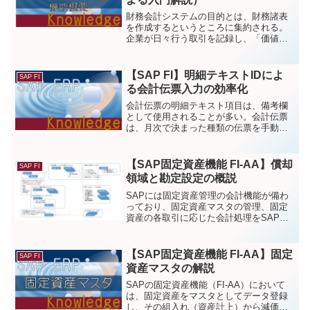
財務会計システムの目的とは、財務諸表
を作成するというところに集約される。
企業が日々行う取引を記録し、「価値の
移動」が起こるたびに仕訳を起こす。
SAP FIでは「会計伝票（FI
document）」として仕訳を記録する。
【SAP FI】明細テキストIDによ
SAP FI
る会計伝票入力の効率化
会計伝票の明細テキスト項目は、備考欄
として使用されることが多い。会計伝票
は、月次で決まった種類の伝票を手動起
票することも多いため、備考欄に対して
定型的なテキストを多量に入力しなけれ
ばいけないケースがある。「明細テキス
【SAP固定資産機能 FI-AA】償却
SAP FI
トID」の機能を使うことにより、そうし
領域と勘定設定の概説
た定型文を明細テキスト項目上に簡単に
呼び出すことができ、伝票入力を効率化
SAPには固定資産管理の会計機能が備わ
できる。
っており、固定資産マスタの管理、固定
資産の各取引に応じた会計処理をSAP上
で行うことが可能となっている。まず前
提として固定資産の会計処理、SAPの固
定資産機能の概説と、勘定設定・償却領
【SAP固定資産機能 FI-AA】固定
SAP FI
域といった会計処理の前提となる設定の
資産マスタの解説
成り立ちについて説明する。
SAPの固定資産機能（FI-AA）において
は、固定資産をマスタとしてデータ登録
し、その組入れ（資産計上）から減価償