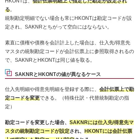
HKONTは、
会計伝票明細上で指定した勘定が設定され
る
。
統制勘定明細でない場合も常にHKONTは勘定コードが設
定され、SAKNRとちがって空白にはならない。
素直に債権や債務を会計計上した場合は、仕入先/得意先
マスタの統制勘定コードが会計伝票上に参照取得されるの
で、SAKNRとHKONTは同じ値を取る。
SAKNRとHKONTの値が異なるケース
仕入先明細や得意先明細を登録する際に、
会計伝票上で勘
定コードを変更
できる。（特殊仕訳・代替統制勘定の指
定）
勘定コードを変更した場合、
SAKNRには仕入先/得意先マ
スタの統制勘定コードが設定
され、
HKONTには会計伝票