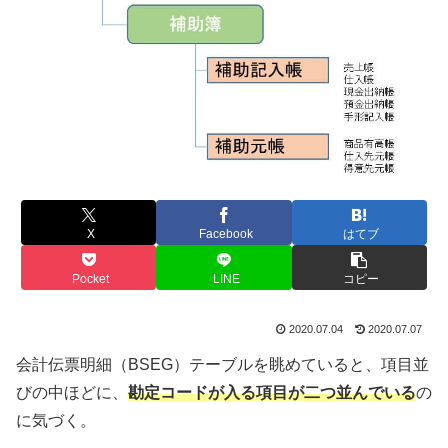
X
Facebook
はてブ
Pocket
LINE
コピー
2020.07.04
2020.07.07
会計伝票明細（BSEG）テーブルを眺めていると、項目並
びの中ほどに、
勘定コードが入る項目が二つ並んでいる
の
に気づく。