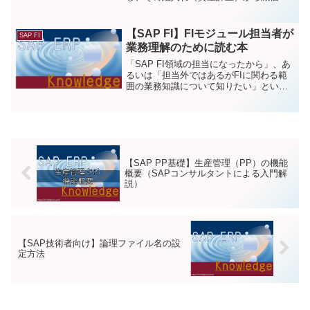
却、除却・売却などといった一連の固定
資産会計処理を行うための機能群が備わ
っている。 この記事では固定資産マスタ
【SAP FI】FIモジュール担当者が
SAP FI
の登録、および固定資産にかかわる各種
業務理解のために読む本
処理について解説する。
「SAP FI領域の担当になったから」、あ
るいは「担当外ではあるがFIに関わる範
囲の業務知識について知りたい」という
声は多くある。ほとんどのSAP FIコンサ
ルは経理部門に所属したことなどは無い
はずで、書物などからそれを知るしかな
いのだが、その中でも業務理解のために
特に重要な本についてご紹介させて頂き
たい。
【SAP PP基礎】生産管理（PP）の機能
概要（SAPコンサルタントによる入門解
説）
【SAP技術者向け】論理ファイル名の設
定方法