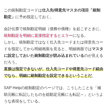
この統制勘定コードは
仕入先/得意先マスタの項目「統制
勘定」
に予め指定しておく。
会計伝票で統制勘定明細（債務や債権）を起こすときに、
統制勘定を明細に直接指定するとエラー
になる。
しかし、統制勘定ではなく仕入先コードまたは得意先コー
ドを指定してから明細画面を見ると、明細画面では
マスタ
に設定しておいた統制勘定が読み込まれている
のが見える
だろう。
直接は指定できないが、仕入先コードや得意先コード経由
でなら、明細に統制勘定を設定できるということだ
。
SAP Helpの統制勘定のページでは、こうしたことを「補
助元帳に転記したものを総勘定元帳にも転記～」というよ
うな表現をしている。