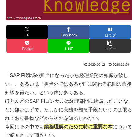
X
Facebook
はてブ
Pocket
LINE
コピー
2020.10.12
2020.11.29
「SAP FI領域の担当になったから経理業務の知識が欲し
い」、あるいは「担当外ではあるがFIに関わる範囲の業務
知識を得たい」という声は多くある。
ほとんどのSAP FIコンサルは経理部門に所属したことな
どは無いはずで、たしかに実務を知る手段というのは限ら
れており書物などからそれを知るしかない。
今回はその中でも
業務理解のために特に重要な本
について
ご紹介させて頂きたい。