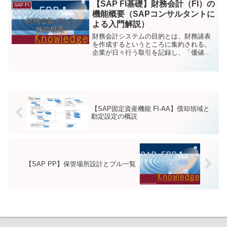
っている。 この記事では固定資産マスタ
【SAP FI基礎】財務会計（FI）の
SAP FI
の登録、および固定資産にかかわる各種
機能概要（SAPコンサルタントに
処理について解説する。
よる入門解説）
財務会計システムの目的とは、財務諸表
を作成するというところに集約される。
企業が日々行う取引を記録し、「価値の
移動」が起こるたびに仕訳を起こす。
SAP FIでは「会計伝票（FI
document）」として仕訳を記録する。
【SAP固定資産機能 FI-AA】償却領域と
勘定設定の概説
【SAP PP】保管場所設計とプル一覧