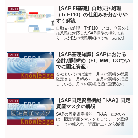
は会計伝票上に存在する各種日付につい
て、その用途や意味を解説する。
【SAP FI基礎】自動支払処理
SAP FI
（Tr:F110）の仕組みを分かりや
すく解説
自動支払処理（Tr:F110）とは、企業の支
払業務に対応したSAP標準の機能であ
り、未消込の債務明細のうち、支払期日
の到来したものに対して消込処理、銀行
仮勘定の転記、そして銀行送信ファイル
などの形式での外部出力までを行う処理
【SAP基礎知識】SAPにおける
SAP FI
のこと。今回は、この自動支払処理につ
会計期間締め（FI、MM、COつい
いて、支払処理のプロセス、前提の設定
でに固定資産）
を解説する。
会社というのは通常、月々の実績を都度
確定させ（月締め）、当月の実績を把握
している。月々の実績把握は重要なのだ
が、一度確定させた実績は、容易に動か
すわけにはいかない。よって、すでに確
定させた月には、それ以上実績を入力で
【SAP固定資産機能 FI-AA】固定
SAP FI
きないようにする必要がある。これが期
資産マスタの解説
間締めである。
SAPの固定資産機能（FI-AA）において
は、固定資産をマスタとしてデータ登録
し、その組入れ（資産計上）から減価償
却、除却・売却などといった一連の固定
資産会計処理を行うための機能群が備わ