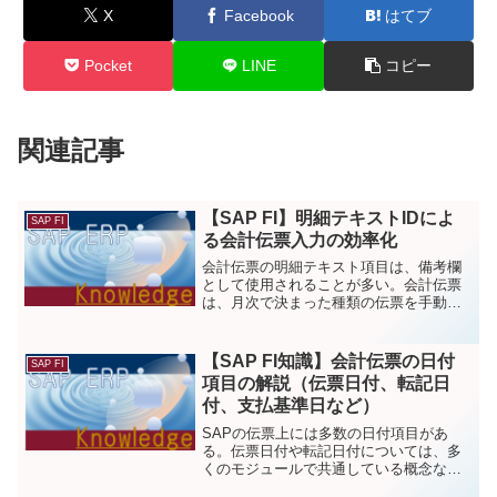
X
Facebook
はてブ
Pocket
LINE
コピー
関連記事
【SAP FI】明細テキストIDによ
SAP FI
る会計伝票入力の効率化
会計伝票の明細テキスト項目は、備考欄
として使用されることが多い。会計伝票
は、月次で決まった種類の伝票を手動起
票することも多いため、備考欄に対して
定型的なテキストを多量に入力しなけれ
ばいけないケースがある。「明細テキス
【SAP FI知識】会計伝票の日付
SAP FI
トID」の機能を使うことにより、そうし
項目の解説（伝票日付、転記日
た定型文を明細テキスト項目上に簡単に
付、支払基準日など）
呼び出すことができ、伝票入力を効率化
できる。
SAPの伝票上には多数の日付項目があ
る。伝票日付や転記日付については、多
くのモジュールで共通している概念なの
で知っている人も多いと思われる。今回