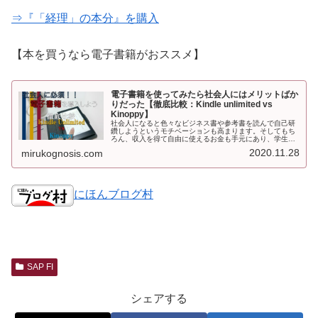
⇒『「経理」の本分』を購入
【本を買うなら電子書籍がおススメ】
電子書籍を使ってみたら社会人にはメリットばか
りだった【徹底比較：Kindle unlimited vs
Kinoppy】
社会人になると色々なビジネス書や参考書を読んで自己研
鑽しようというモチベーションも高まります。そしてもち
ろん、収入を得て自由に使えるお金も手元にあり、学生の
ころ欲しかったマンガを大人買いしちゃったりもするでし
2020.11.28
mirukognosis.com
ょう。つまり社会人になると本をたくさん買うようになる
のですが、社会人は電子書籍を導入することが断然おスス
メです。
にほんブログ村
SAP FI
シェアする