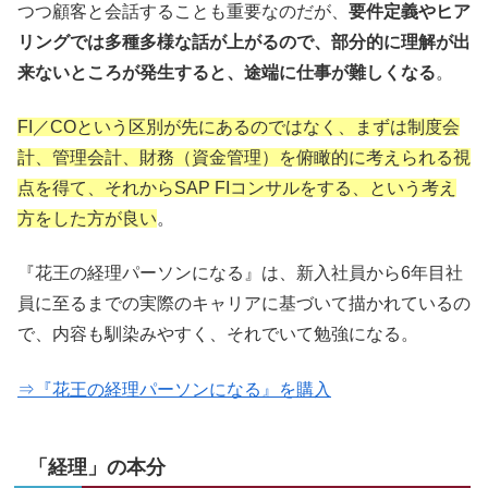
つつ顧客と会話することも重要なのだが、
要件定義やヒア
リングでは多種多様な話が上がるので、部分的に理解が出
来ないところが発生すると、途端に仕事が難しくなる
。
FI／COという区別が先にあるのではなく、まずは制度会
計、管理会計、財務（資金管理）を俯瞰的に考えられる視
点を得て、それからSAP FIコンサルをする、という考え
方をした方が良い
。
『花王の経理パーソンになる』は、新入社員から6年目社
員に至るまでの実際のキャリアに基づいて描かれているの
で、内容も馴染みやすく、それでいて勉強になる。
⇒『花王の経理パーソンになる』を購入
「経理」の本分